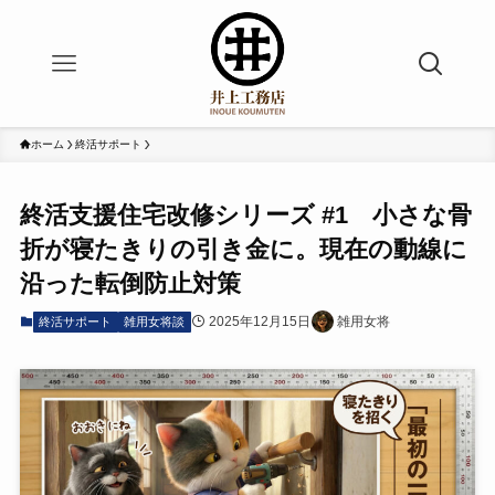
ホーム
終活サポート
終活支援住宅改修シリーズ #1 小さな骨
折が寝たきりの引き金に。現在の動線に
沿った転倒防止対策
2025年12月15日
雑用女将
終活サポート
雑用女将談