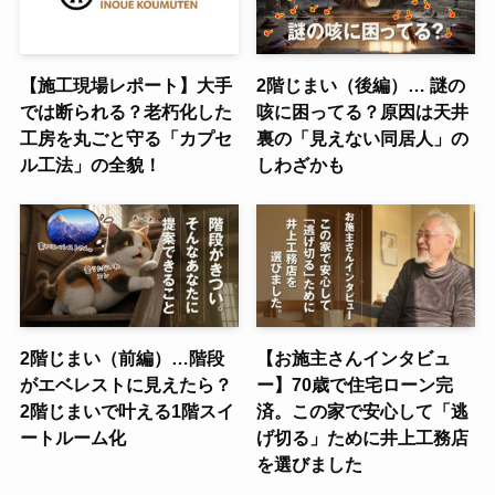
【施工現場レポート】大手
2階じまい（後編）… 謎の
では断られる？老朽化した
咳に困ってる？原因は天井
工房を丸ごと守る「カプセ
裏の「見えない同居人」の
ル工法」の全貌！
しわざかも
2階じまい（前編）…階段
【お施主さんインタビュ
がエベレストに見えたら？
ー】70歳で住宅ローン完
2階じまいで叶える1階スイ
済。この家で安心して「逃
ートルーム化
げ切る」ために井上工務店
を選びました