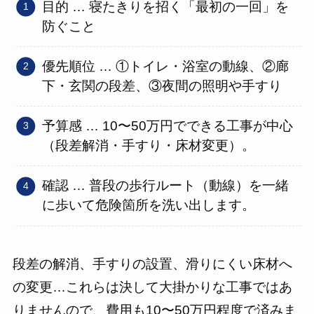
目的 … 寝たきりを招く「最初の一回」を
防ぐこと
優先順位 … ①トイレ・浴室の動線、②廊
下・玄関の段差、③夜間の照明や手すり
予算感 … 10〜50万円でできる工事が中心
（段差解消・手すり・床材変更）。
確認 … 普段の歩行ルート（動線）を一緒
に歩いて危険箇所を洗い出します。
段差の解消、手すりの設置、滑りにくい床材へ
の変更…これらは決して大掛かりな工事ではあ
りませんので、費用も10〜50万円程度で済みま