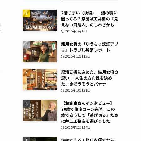
2階じまい（後編）… 謎の咳に
困ってる？原因は天井裏の「見
えない同居人」のしわざかも
2026年1月4日
雑用女将の「ゆうちょ認証アプ
リ」トラブル解消レポート
2025年12月13日
終活支援に込めた、雑用女将の
思い － 人生の方向性を決め
た、水ぼうそうとバナナ
2025年10月21日
【お施主さんインタビュー】
70歳で住宅ローン完済。この
家で安心して「逃げ切る」ため
に井上工務店を選びました
2025年12月24日
信頼できる工務店を探すなら。