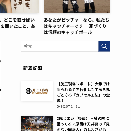
家、どこを直せばい
あなたがピッチャーなら、私たち
信頼で
声を聞いたこと、あ
はキャッチャーです － 家づくり
こに頼
は信頼のキャッチボール
新着記事
【施工現場レポート】大手では
断られる？老朽化した工房を丸
ごと守る「カプセル工法」の全
貌！
2026年1月8日
2階じまい（後編）… 謎の咳に
困ってる？原因は天井裏の「見
えない同居人」のしわざかも