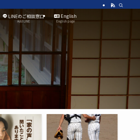
English
LINEのご相談窓口
Add LINE
English page