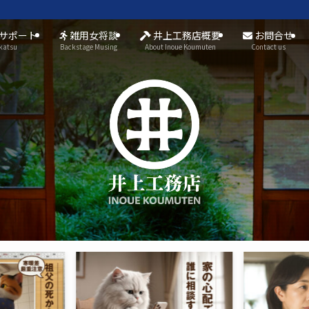
サポート
雑用女将談
井上工務店概要
お問合せ
katsu
Backstage Musing
About Inoue Koumuten
Contact us