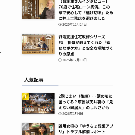
【お施主さんインタビュー】
70歳で住宅ローン完済。この
家で安心して「逃げ切る」ため
に井上工務店を選びました
2025年12月24日
終活支援住宅改修シリーズ
#5 祖母が教えてくれた「幸
せなボケ方」と安全な環境づく
ア
りの原点
2025年12月18日
人気記事
2階じまい（後編）… 謎の咳に
困ってる？原因は天井裏の「見
えない同居人」のしわざかも
2026年1月4日
雑用女将の「ゆうちょ認証アプ
リ」トラブル解消レポート