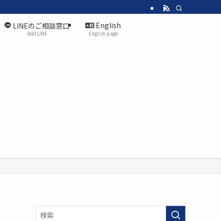
English
LINEのご相談窓口
Add LINE
English page