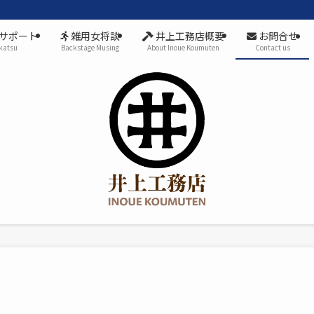
サポート
雑用女将談
井上工務店概要
お問合せ
katsu
Backstage Musing
About Inoue Koumuten
Contact us